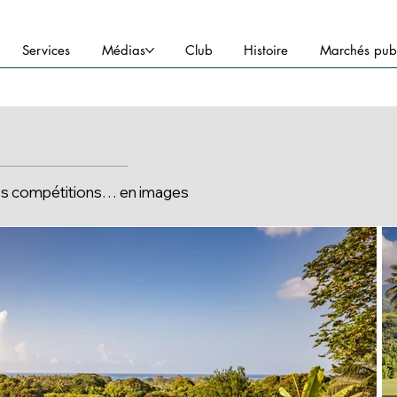
Services
Médias
Club
Histoire
Marchés publ
 les compétitions… en images