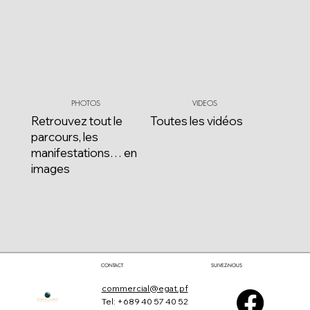
VIDEOS
PHOTOS
Toutes les vidéos
Retrouvez tout le
parcours, les
manifestations… en
images
SUIVEZ-NOUS
CONTACT
commercial@egat.pf
Tel:
+689 40 57 40 52